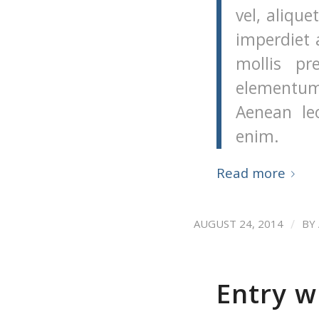
vel, alique
imperdiet 
mollis pr
elementum
Aenean leo
enim.
Read more
/
AUGUST 24, 2014
BY
Entry w