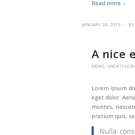
Read more
/
JANUARY 24, 2015
B
A nice 
NEWS
,
UNCATEGORI
Lorem ipsum dol
eget dolor. Aen
montes, nascetu
pretium quis, s
Nulla cons