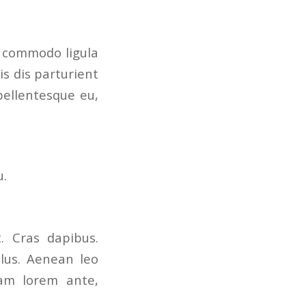
n commodo ligula
s dis parturient
pellentesque eu,
u.
. Cras dapibus.
lus. Aenean leo
quam lorem ante,