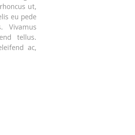
 rhoncus ut,
elis eu pede
s. Vivamus
nd tellus.
leifend ac,