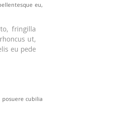
pellentesque eu,
, fringilla
 rhoncus ut,
elis eu pede
s posuere cubilia