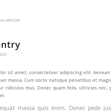
Y
ALUMICOM
entry
ZED
or sit amet, consectetuer adipiscing elit. Aenea
ean massa. Cum sociis natoque penatibus et magni
r ridiculus mus. Donec quam felis, ultricies nec, 
em.
equat massa quis enim. Donec pede justo