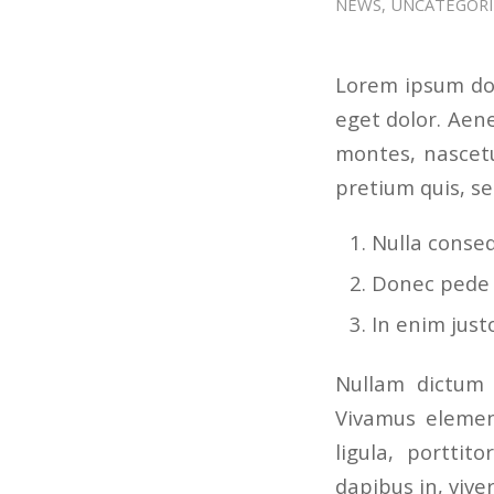
NEWS
,
UNCATEGORI
Lorem ipsum dol
eget dolor. Aen
montes, nascetu
pretium quis, s
Nulla conse
Donec pede ju
In enim just
Nullam dictum 
Vivamus elemen
ligula, porttit
dapibus in, viver