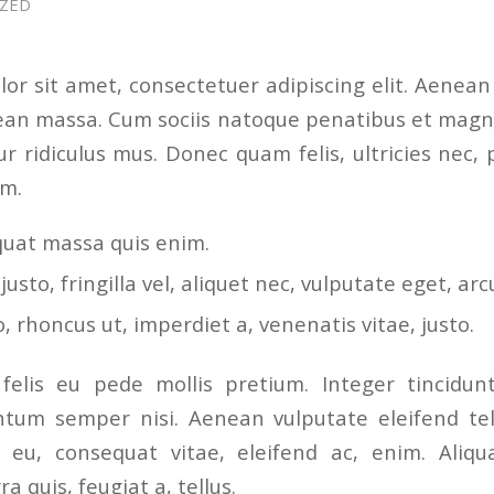
ZED
or sit amet, consectetuer adipiscing elit. Aenea
ean massa. Cum sociis natoque penatibus et magni
r ridiculus mus. Donec quam felis, ultricies nec, 
em.
quat massa quis enim.
sto, fringilla vel, aliquet nec, vulputate eget, arc
o, rhoncus ut, imperdiet a, venenatis vitae, justo.
felis eu pede mollis pretium. Integer tincidunt
tum semper nisi. Aenean vulputate eleifend tel
or eu, consequat vitae, eleifend ac, enim. Ali
ra quis, feugiat a, tellus.