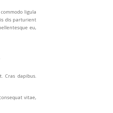
n commodo ligula
s dis parturient
pellentesque eu,
.
t. Cras dapibus.
 consequat vitae,