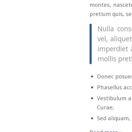
montes, nascetu
pretium quis, s
Nulla cons
vel, alique
imperdiet 
mollis pret
Donec posuer
Phasellus acc
Vestibulum an
Curae;
Sed aliquam, 