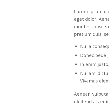
Lorem ipsum dol
eget dolor. Aen
montes, nascetu
pretium quis, s
Nulla conseq
Donec pede ju
In enim justo
Nullam dictu
Vivamus elem
Aenean vulputate
eleifend ac, eni