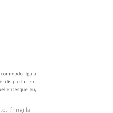
n commodo ligula
s dis parturient
pellentesque eu,
, fringilla